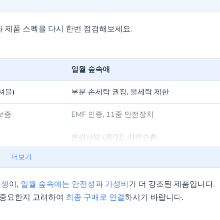
과 제품 스펙을 다시 한번 점검해보세요.
일월 숲속애
셔블)
부분 손세탁 권장, 물세탁 제한
보증
EMF 인증, 11중 안전장치
분리난방 (퀸/킹), 자연순환
더보기
2년 무상 수리 (모델별 상이)
보관 전 내부 물 완전 제거
위생
이,
일월 숲속애는 안전성과 가성비
가 더 강조된 제품입니다.
 중요한지 고려하여
최종 구매로 연결
하시기 바랍니다.