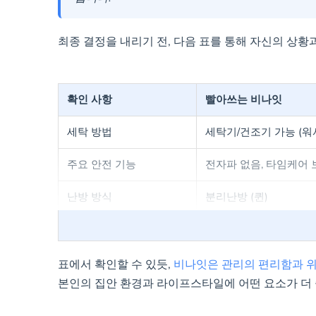
최종 결정을 내리기 전, 다음 표를 통해 자신의 상황
확인 사항
빨아쓰는 비나잇
세탁 방법
세탁기/건조기 가능 (워
주요 안전 기능
전자파 없음, 타임케어 
난방 방식
분리난방 (퀸)
보증/AS
타임케어 (익일 대체품)
관리 시 주의사항
세탁 시 세탁망 사용
표에서 확인할 수 있듯,
비나잇은 관리의 편리함과 
본인의 집안 환경과 라이프스타일에 어떤 요소가 더