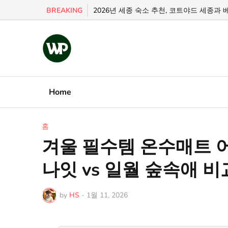
BREAKING
뤽 쉬르 메르와 캉 3성급 호텔 비교, 당신의 선
2026년 세종 숙소 추천, 코트야드 세종과
Home
홈
겨울 필수템 온수매트 어
나잇 vs 일월 숲속애 비
by
HS
-
1월 11, 2026