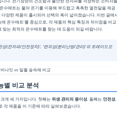
집니다. 전기장판의 건조함과 불안한 전자파를 걱정하는 소비자
기
 온수매트는 물의 온기를 이용해 부드럽고 촉촉한 열전달을 제공
된 다양한 제품이 출시되어 선택의 폭이 넓어졌습니다. 이번 글에
 기본기 충실 모델, 좌우 분리 난방(1도 단위 조절), 다중 안
구
속애 온수매트'를 중심으로, 각 제품의 핵심 특징과 차이점을 비교
, 바닥요 수준의 쿠션감, 2년 무상 수리 보증
매
 맞는 최적의 온수매트를 찾는 데 도움이 되길 바랍니다.
하
기
안전성(전자파/안전장치)', '편의성(분리난방/관리)'의 트레이드오
능별 비교 분석
 크게 세 가지입니다. 첫째는
위생 관리의 용이성
, 둘째는
안전성
,
로 각 제품을 이 기준에 따라 살펴보겠습니다.