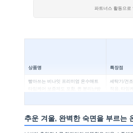
파트너스 활동으로 
상품명
특장점
빨아쓰는 비나잇 프리미엄 온수매트
세탁기/건조
타임케어 보증제도 포함, 퀸 분리난방
적음, 타임케
(1500x1900)
추운 겨울, 완벽한 숙면을 부르는
일월 숲속애 온수매트
모터 없는 
전장치, 폴리
이즈 분리난