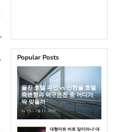
Popular Posts
수
울진 호텔 파인 vs 신한울 호텔
죽변항과 덕구온천 중 어디가
딱 맞을까
by
HS
-
7월 11, 2026
대형마트 바로 앞이라니! 대