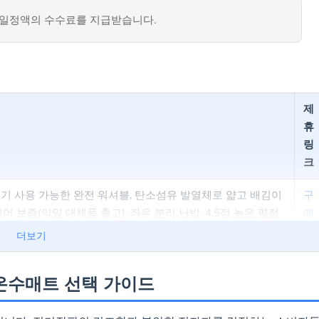
일정액의 수수료를 지급받습니다.
제
휴
링
크
기 사용 가능한 완전 워셔블, 탄소섬유 발열체로 얇고 배김이
구
어 보증(익일 대체품 출고), 좌우 분리 난방, 4.5점 높은 평점
매
하
더보기
기
 온수매트 선택 가이드
자연순환 방식으로 조용함, EMF 인증 전자파 차단 및 11중 안
구
에스터 TP 원단 생활방수, 1도 단위 정밀 온도 조절, 퀸/킹 사
매
방 가능
하