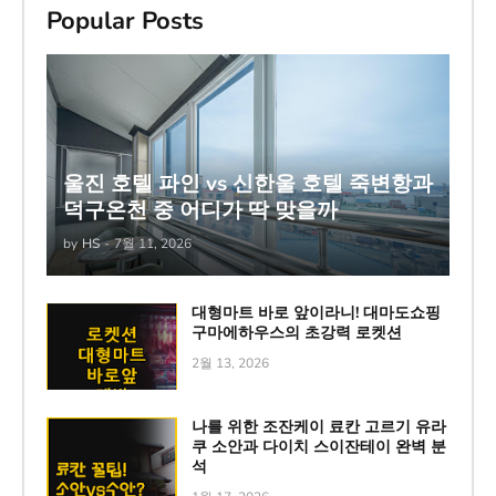
Popular Posts
울진 호텔 파인 vs 신한울 호텔 죽변항과
덕구온천 중 어디가 딱 맞을까
by
HS
-
7월 11, 2026
대형마트 바로 앞이라니! 대마도쇼핑
구마에하우스의 초강력 로켓션
2월 13, 2026
나를 위한 조잔케이 료칸 고르기 유라
쿠 소안과 다이치 스이잔테이 완벽 분
석