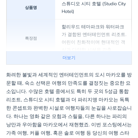
스튜디오 시티 호텔 (Studio City
Hotel)
할리우드 테마파크와 워터파크
가 결합된 엔터테인먼트 리조트.
어린이 친화적이며 현대적인 객
실과 다양한 시설을 갖춤.
더보기
스튜디오 시티 예약하기
화려한 불빛과 세계적인 엔터테인먼트의 도시 마카오를 방
문할 때, 숙소 선택은 여행의 만족도를 결정짓는 중요한 요
더 파리지앵 마카오 (The
소입니다. 수많은 호텔 중에서도 특히 두 곳의 5성급 통합
Parisian Macao)
리조트, 스튜디오 시티 호텔과 더 파리지앵 마카오는 독특
한 콘셉트와 완벽한 시설로 여행자들의 눈길을 사로잡습니
파리 에펠탑을 모티브로 한 럭셔
다. 하나는 영화 같은 모험과 스릴을, 다른 하나는 파리의
리 리조트. 고급스러운 프랑스식
낭만과 우아함을 마카오에서 재현했죠. 이번 포스팅에서는
우아함과 커플/가족 여행객 모두
가족 여행, 커플 여행, 혹은 솔로 여행 등 당신의 여행 스타
에게 적합한 다양한 엔터테인먼