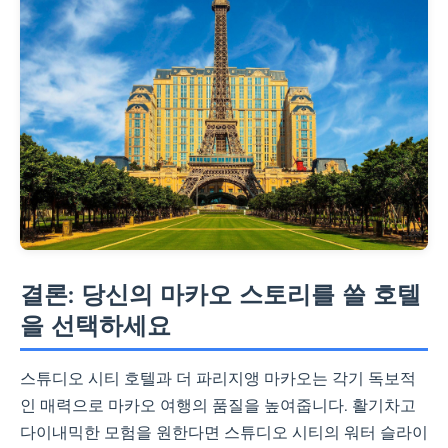
스가 가능합니다.
보세요.
엔터테인먼트 중시 여행
스튜디오 시티 호텔
할리우드 영감의 스릴 넘치는 어
트랙션과 다양한 활동을 호텔 안
에서 모두 해결할 수 있습니다.
결론: 당신의 마카오 스토리를 쓸 호텔
럭셔리 쇼핑 & 미식 여행
을 선택하세요
더 파리지앵 마카오
스튜디오 시티 호텔과 더 파리지앵 마카오는 각기 독보적
고급 브랜드 쇼핑몰과 다양한 고
인 매력으로 마카오 여행의 품질을 높여줍니다. 활기차고
급 레스토랑이 잘 구비되어 있으
다이내믹한 모험을 원한다면 스튜디오 시티의 워터 슬라이