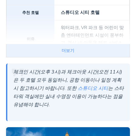
스튜디오 시티 호텔
워터파크, VR 파크 등 어린이 맞
춤 엔터테인먼트 시설이 풍부하
고, 객실 내 아동용 텐트 서비스
등 세심한 배려가 있습니다.
더보기
커플/로맨틱 여행
체크인 시간(오후 3시)과 체크아웃 시간(오전 11시)
은 두 호텔 모두 동일하니, 공항 이동이나 일정 계획
더 파리지앵 마카오
시 참고하시기 바랍니다. 또한
스튜디오 시티
는 스타
타워 객실에만 실내 수영장 이용이 가능하다는 점을
파리지
유념해야 합니다.
에펠탑 뷰와 우아한
앵에서
분위기가 로맨스를
특별한
극대화하며, 기념일
순간을
을 위한 특별 서비
만들어