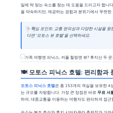
위치:
모토스 호수 도보 거리
일에 딱 맞는 숙소를 찾는 데 도움을 드리고자 합니다
장점:
가성비 뛰어난 석식, 
을 약속하지만, 제공하는 경험과 분위기에서 뚜렷한
산 뷰
추천 대상:
렌터카 여행객, 
✨ 핵심 포인트: 교통 편의성과 다양한 시설을 원
는 커플
다면 '모토스 뷰 호텔'을 선택하세요.
🍽️ 모토스 피닉스 호텔: 편리함과
모토스 피닉스 호텔
은 총 153개의 객실을 보유한 
는 규모를 자랑합니다. 가장 큰 장점은 바로
무료 셔
하여, 대중교통을 이용하는 여행자도 편리하게 접근할 수
숙소는 본즈 호수와 후지 시바자쿠라 축제장과 가까