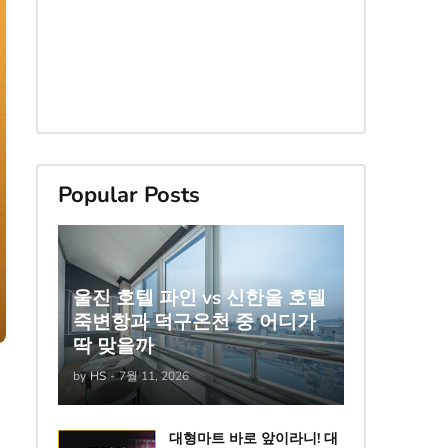
Popular Posts
울진 호텔 파인 vs 신한울 호텔
죽변항과 덕구온천 중 어디가
딱 맞을까
by
HS
-
7월 11, 2026
대형마트 바로 앞이라니! 대