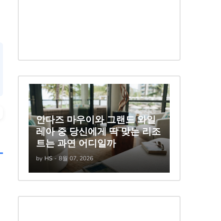
안다즈 마우이와 그랜드 와일
레아 중 당신에게 딱 맞는 리조
트는 과연 어디일까
by
HS
-
8월 07, 2026