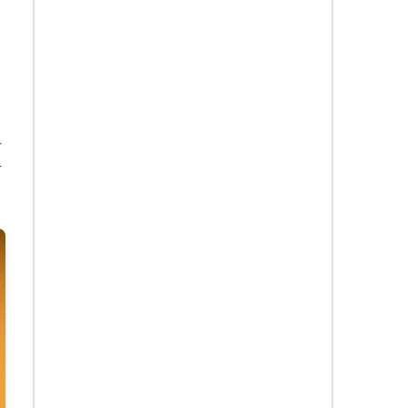
객
나
합