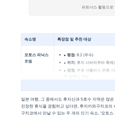
파트너스 활동으로 
숙소명
특장점 및 추천 대상
모토스 피닉스
평점:
8.2 (우수)
호텔
위치:
후지 시바자쿠라 축제(1.9
장점:
무료 셔틀버스 운행, 다
은 일본식 객실
추천 대상:
자연 속에서 휴식
행객
일본 여행, 그 중에서도 후지산과 5호수 지역은 많
진정한 휴식을 경험하고 싶다면, 후지카와구치코의 
모토스 뷰 호텔
평점:
8.0 (매우 좋음)
구치코에서 만날 수 있는 두 개의 인기 숙소, '모토스