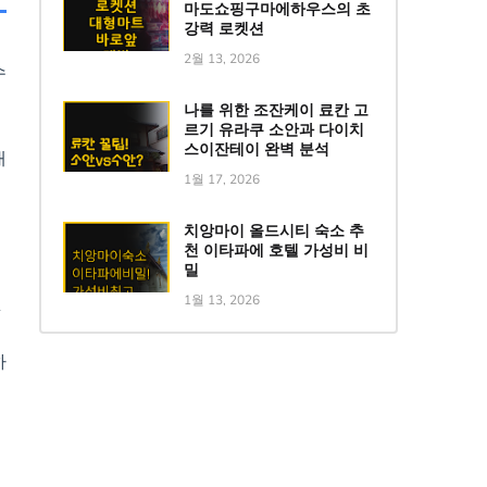
마도쇼핑구마에하우스의 초
강력 로켓션
2월 13, 2026
수
나를 위한 조잔케이 료칸 고
르기 유라쿠 소안과 다이치
스이잔테이 완벽 분석
대
1월 17, 2026
치앙마이 올드시티 숙소 추
천 이타파에 호텔 가성비 비
밀
것
1월 13, 2026
하