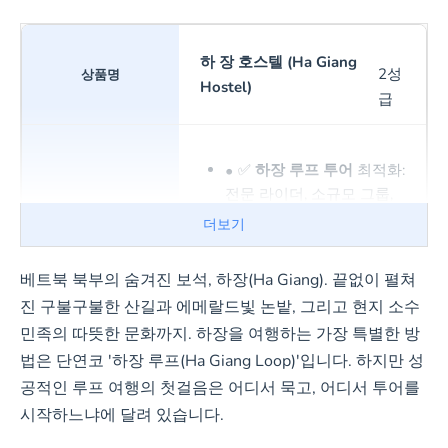
하 장 호스텔 (Ha Giang
2성
Hostel)
급
✅
하장 루프 투어
최적화:
전문 라이더, 소규모 그룹,
안전한 바이크
더보기
✅ 옥상 조식 및
전망
(풀
뷰/마운틴뷰)
베트북 북부의 숨겨진 보석, 하장(Ha Giang). 끝없이 펼쳐
✅ 2024년 리노베이션 완
진 구불구불한 산길과 에메랄드빛 논밭, 그리고 현지 소수
료, 무료 Wi-Fi/주차
민족의 따뜻한 문화까지. 하장을 여행하는 가장 특별한 방
✅ 친절한 직원, 깨끗한 객
법은 단연코 '하장 루프(Ha Giang Loop)'입니다. 하지만 성
실, 24시간 프런트 데스크
공적인 루프 여행의 첫걸음은 어디서 묵고, 어디서 투어를
시작하느냐에 달려 있습니다.