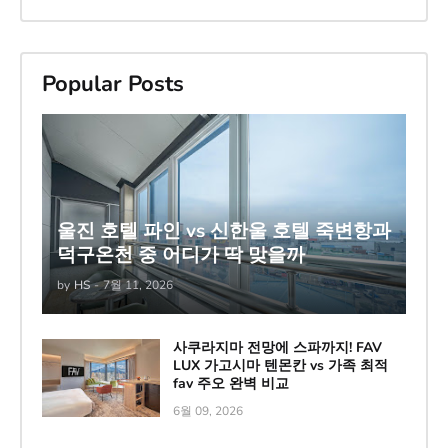
Popular Posts
울진 호텔 파인 vs 신한울 호텔 죽변항과
덕구온천 중 어디가 딱 맞을까
by
HS
-
7월 11, 2026
사쿠라지마 전망에 스파까지! FAV
LUX 가고시마 텐몬칸 vs 가족 최적
fav 주오 완벽 비교
6월 09, 2026