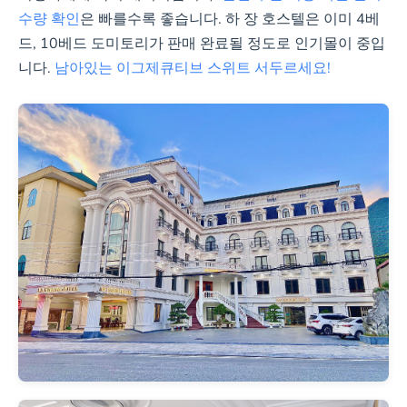
수량 확인
은 빠를수록 좋습니다. 하 장 호스텔은 이미 4베
주요 어메니티
드, 10베드 도미토리가 판매 완료될 정도로 인기몰이 중입
니다.
남아있는 이그제큐티브 스위트 서두르세요!
루프탑 수영장, 바, 마사지, 당구
대
정원, 패밀리룸, 회의실
추가 혜택
조식 무료, 무료 셔틀, 환전
WEEKENDSALE 쿠폰 할인, 신
용카드 없이 예약