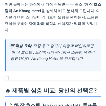
하 장 호스텔 최저가 확인
이번 글에서는 하장에서 가장 주목받는 두 숙소,
하 장 호스
텔
과
An Khang Hotel
을 상세히 비교 분석해 드립니다. 여
러분의 여행 스타일이 액티브한 모험을 원하는지, 조용한
An Khang Hotel
휴식을 원하는지에 따라 최적의 선택지가 달라질 것입니
3성급
다.
✅ 시내 중심
220 Nguyễn
🎒
핵심 요약:
하장 루프 참가가 여행의 메인이라면
Trãi
위치, 편리한 접근성
'하 장 호스텔', 도심에서의 편리함과 조용한 숙면이
✅ 체크인 12:00 / 체크아
중요하다면 'An Khang Hotel'을 추천합니다.
웃 12:00 (여유로운 일정)
✅ 최고 9.2점 편의시설, 무
료 주차/Wi-Fi
✅ 패밀리룸 보유, 조용한
휴식 가능
🔥 제품별 심층 비교: 당신의 선택은?
An Khang Hotel 할인받기
🚩 하 장 호스텔 (Ha Giang Hostel): 루프를