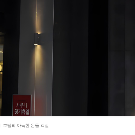
미니 호텔의 아늑한 온돌 객실