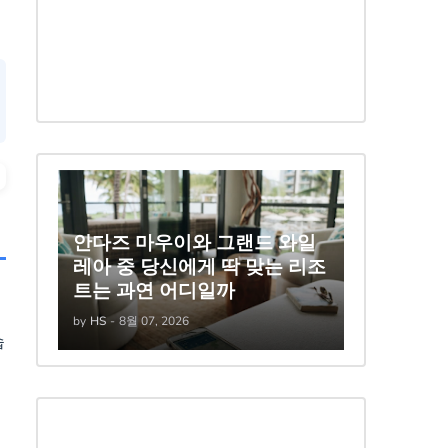
안다즈 마우이와 그랜드 와일
레아 중 당신에게 딱 맞는 리조
트는 과연 어디일까
by
HS
-
8월 07, 2026
습