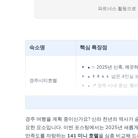
파트너스 활동으로 
숙소명
핵심 특장점
✨ 2025년 신축, 깨
👨‍👩‍👧‍👦 넓은 
경주시티호텔
📍 경주 시내 중심, 
🛁 객실 청결도 및 쾌적
💰 가성비 최고, 1박
경주 여행을 계획 중이신가요? 신라 천년의 역사가 
요한 요소입니다. 이번 포스팅에서는 2025년 새롭
🛌 푹신한 침대와 50
141 미니 호텔
만족도를 자랑하는
141 미니 호텔
을 심층 비교해 드
🚿 고급 어메니티(스킨