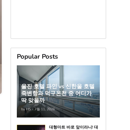
Popular Posts
울진 호텔 파인 vs 신한울 호텔
죽변항과 덕구온천 중 어디가
딱 맞을까
by
HS
-
7월 11, 2026
대형마트 바로 앞이라니! 대