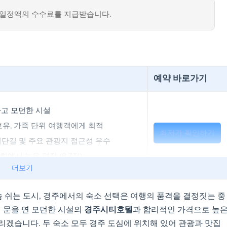
일정액의 수수료를 지급받습니다.
예약 바로가기
끗하고 모던한 시설
4인실 보유, 가족 단위 여행객에게 최적
최저가 확인하기
황리단길 및 주요 관광지 접근성 우수
함에서 높은 평점 (8.7점)
더보기
 약 5만원대부터 이용 가능
숨 쉬는 도시, 경주에서의 숙소 선택은 여행의 품격을 결정짓는 중
게 문을 연 모던한 시설의
0+Mbps 초고속 와이파이
경주시티호텔
과 합리적인 가격으로 높
최저가 확인하기
리겠습니다. 두 숙소 모두 경주 도심에 위치해 있어 관광과 맛집
, 로션 등) 및 편의시설 완비