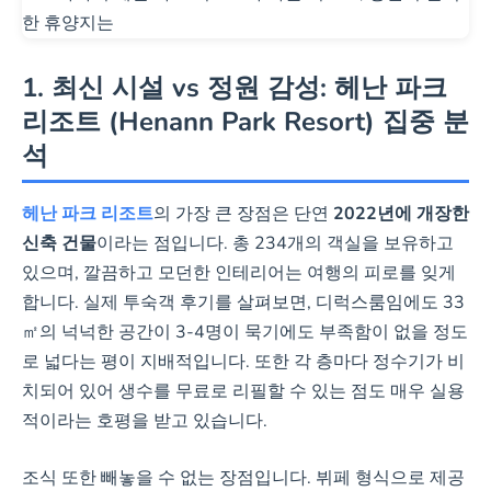
전용 해변
이용 가능 (리조
트 내 해변 연결 통로)
1. 최신 시설 vs 정원 감성: 헤난 파크
풀사이드 바에서 즐기는
칵테일
리조트 (Henann Park Resort) 집중 분
다양한 객실 타입 (가든뷰,
석
풀뷰, 스위트)
헤난 파크 리조트
의 가장 큰 장점은 단연
2022년에 개장한
신축 건물
이라는 점입니다. 총 234개의 객실을 보유하고
특가 확인하기
있으며, 깔끔하고 모던한 인테리어는 여행의 피로를 잊게
합니다. 실제 투숙객 후기를 살펴보면, 디럭스룸임에도 33
㎡의 넉넉한 공간이 3-4명이 묵기에도 부족함이 없을 정도
로 넓다는 평이 지배적입니다. 또한 각 층마다 정수기가 비
치되어 있어 생수를 무료로 리필할 수 있는 점도 매우 실용
적이라는 호평을 받고 있습니다.
조식 또한 빼놓을 수 없는 장점입니다. 뷔페 형식으로 제공