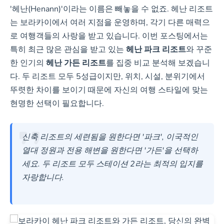
40m²)
'헤난(Henann)'이라는 이름은 빼놓을 수 없죠. 헤난 리조트
조식 뷔페 매일 메뉴 변화,
는 보라카이에서 여러 지점을 운영하며, 각기 다른 매력으
우베 판데살 인기
로 여행객들의 사랑을 받고 있습니다. 이번 포스팅에서는
합리적인 가격의 풀사이드
특히 최근 많은 관심을 받고 있는
헤난 파크 리조트
와 꾸준
마사지
한 인기의
헤난 가든 리조트
를 집중 비교 분석해 보겠습니
다. 두 리조트 모두 5성급이지만, 위치, 시설, 분위기에서
뚜렷한 차이를 보이기 때문에 자신의 여행 스타일에 맞는
특가 확인하기
현명한 선택이 필요합니다.
헤난 가든 리조트 (Henann
신축 리조트의 세련됨을 원한다면 '파크', 이국적인
Garden Resort)
열대 정원과 전용 해변을 원한다면 '가든'을 선택하
세요. 두 리조트 모두 스테이션 2라는 최적의 입지를
자랑합니다.
아름다운 정원과 넓은 수
영장 (열대 리조트 분위기)
스테이션 2 중심, 디몰 및
화이트 비치 접근성 굿