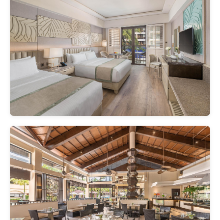
아름다운 정원, 대형 수영장, 전
용 해변
단점
해변과 거리 있음, 일부 객실 사
생활 이슈
시설 노후화, 1층 객실 모기 문
제
추천 여행객
신축 시설 선호, 커플, 친구, 가족
분위기 중시, 가족 여행, 수영장