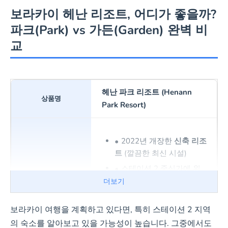
보라카이 헤난 리조트, 어디가 좋을까?
파크(Park) vs 가든(Garden) 완벽 비
교
헤난 파크 리조트 (Henann
Park Resort)
2022년 개장한
신축 리조
트
(깔끔한 최신 시설)
스테이션 2 중심가에 위
치, 디몰 및 해변 도보 5~10
더보기
분
객실 평이 매우 넓음 (디럭
보라카이 여행을 계획하고 있다면, 특히 스테이션 2 지역
스룸 33m², 프리미어룸
의 숙소를 알아보고 있을 가능성이 높습니다. 그중에서도