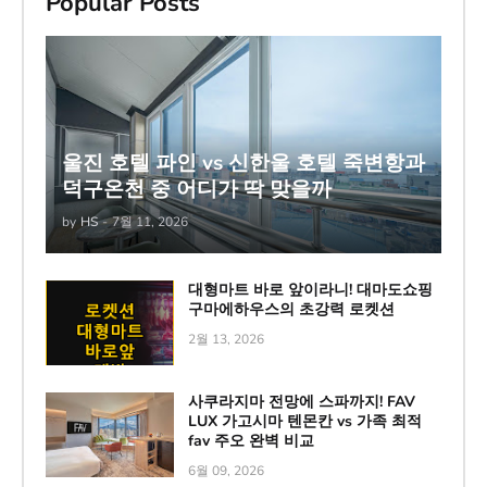
Popular Posts
울진 호텔 파인 vs 신한울 호텔 죽변항과
덕구온천 중 어디가 딱 맞을까
by
HS
-
7월 11, 2026
대형마트 바로 앞이라니! 대마도쇼핑
구마에하우스의 초강력 로켓션
2월 13, 2026
사쿠라지마 전망에 스파까지! FAV
LUX 가고시마 텐몬칸 vs 가족 최적
fav 주오 완벽 비교
6월 09, 2026