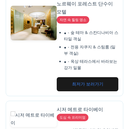
노르웨이 포레스트 단수이
모텔
자연 속 힐링 명소
- 숲 테마 & 스칸디나비아 스
타일 객실
- 전용 자쿠지 & 스팀룸 (일
부 객실)
- 옥상 테라스에서 바라보는
강가 일몰
최저가 보러가기
시저 메트로 타이베이
도심 속 프리미엄