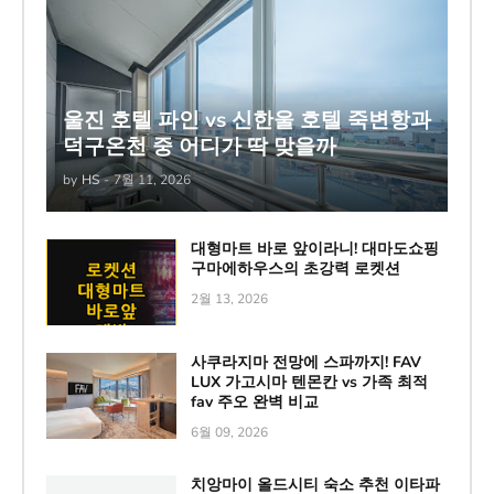
울진 호텔 파인 vs 신한울 호텔 죽변항과
덕구온천 중 어디가 딱 맞을까
by
HS
-
7월 11, 2026
대형마트 바로 앞이라니! 대마도쇼핑
구마에하우스의 초강력 로켓션
2월 13, 2026
사쿠라지마 전망에 스파까지! FAV
LUX 가고시마 텐몬칸 vs 가족 최적
fav 주오 완벽 비교
6월 09, 2026
치앙마이 올드시티 숙소 추천 이타파