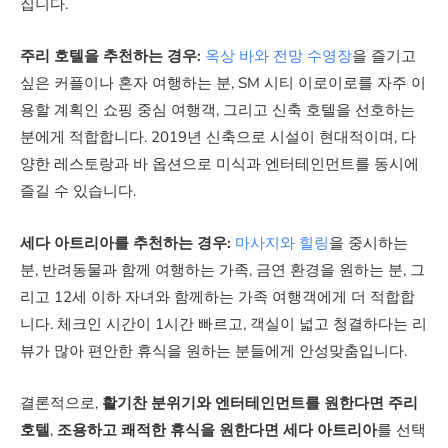
집니다.
반려동물 동반
주리 호텔을 추천하는 경우:
옥상 바와 전망 수영장
을 즐기고
불가
싶은 커플이나 혼자 여행하는 분, SM 시티 이로이로를 자주 이
가능 (유료)
용할 계획인 쇼핑 중심 여행객, 그리고 신축 호텔을 선호하는
분에게 적합합니다. 2019년 신축으로 시설이 현대적이며, 다
양한 레스토랑과 바 옵션으로 미식과 엔터테인먼트를 동시에
아동 무료 숙박
즐길 수 있습니다.
0~3세
세다 아트리아를 추천하는 경우:
마사지와 힐링
을 중시하는
분, 반려동물과 함께 여행하는 가족, 금연 환경을 원하는 분, 그
0~12세
리고 12세 이하 자녀와 함께하는 가족 여행객에게 더 적합합
니다. 체크인 시간이 1시간 빠르고, 객실이 넓고 청결하다는 리
24시간 예약 건수
뷰가 많아 편안한 휴식을 원하는 분들에게 안성맞춤입니다.
36회
결론적으로,
활기찬 분위기와 엔터테인먼트를 원한다면 주리
호텔
,
조용하고 쾌적한 휴식을 원한다면 세다 아트리아
를 선택
28회