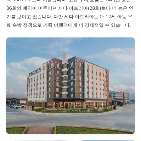
152실
36회의 예약이 이루어져 세다 아트리아(28회)보다 더 높은 인
기를 보이고 있습니다. 다만 세다 아트리아는 0~12세 아동 무
체크인 시간
료 숙박 정책으로 가족 여행객에게 더 경제적일 수 있습니다.
15:00
14:00
조식 요금(별도)
760 PHP
930 PHP
수영장